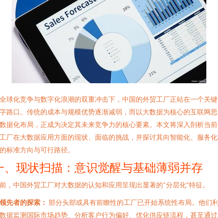
全球化竞争与数字化浪潮的双重冲击下，中国的外贸工厂正站在一个关键
字路口。传统的成本与规模优势逐渐减弱，而以大数据为核心的互联网思
数据化布局，正成为决定其未来竞争力的核心要素。本文将深入剖析当前
工厂在大数据应用方面的现状、面临的挑战，并探讨其向智能化、服务化
的标准方向与可行路径。
一、现状扫描：意识觉醒与基础薄弱并存
前，中国外贸工厂对大数据的认知和应用呈现出显著的“分层化”特征。
. 领先者的探索：
部分头部或具有前瞻性的工厂已开始系统性布局。他们
数据监测国际市场趋势、分析客户行为偏好、优化供应链流程，甚至通过