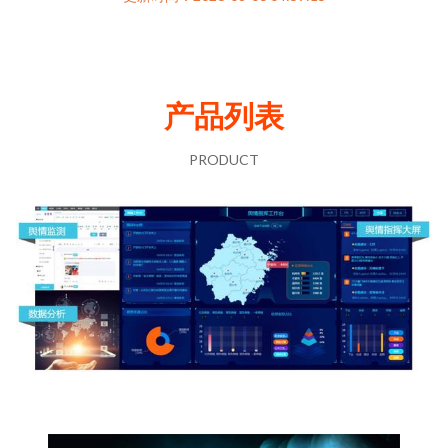
产品列表
PRODUCT