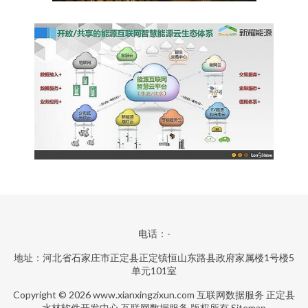
电话：-
地址：河北省石家庄市正定县正定镇恒山东路县政府家属楼1号楼5
单元101室
Copyright © 2026
www.xianxingzixun.com
互联网数据服务
正定县
水林软件开发中心
互联网数据服务
版权所有
Sitemap