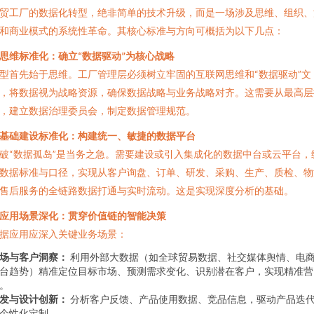
贸工厂的数据化转型，绝非简单的技术升级，而是一场涉及思维、组织、
和商业模式的系统性革命。其核心标准与方向可概括为以下几点：
. 思维标准化：确立“数据驱动”为核心战略
型首先始于思维。工厂管理层必须树立牢固的互联网思维和“数据驱动”文
，将数据视为战略资源，确保数据战略与业务战略对齐。这需要从最高层
，建立数据治理委员会，制定数据管理规范。
. 基础建设标准化：构建统一、敏捷的数据平台
破“数据孤岛”是当务之急。需要建设或引入集成化的数据中台或云平台，
数据标准与口径，实现从客户询盘、订单、研发、采购、生产、质检、物
售后服务的全链路数据打通与实时流动。这是实现深度分析的基础。
. 应用场景深化：贯穿价值链的智能决策
据应用应深入关键业务场景：
场与客户洞察：
利用外部大数据（如全球贸易数据、社交媒体舆情、电
台趋势）精准定位目标市场、预测需求变化、识别潜在客户，实现精准营
。
发与设计创新：
分析客户反馈、产品使用数据、竞品信息，驱动产品迭
个性化定制。