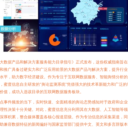
大数据产品和解决方案服务能力目录指引》正式发布，这份权威指南旨在
和推广具备过硬实力和广泛应用前景的大数据产品与解决方案，提升行业
水平，助力数字经济建设。作为专注于互联网数据服务、智能舆情分析的
，蜜度信息自主研发的“舆论监测系统”凭借强大的技术革新能力和广泛的
价值，成功入选该目录的互联网数据服务板块。
点事件频发的当下，实时快速、全面精准的舆论态势感知对于政府和企业
理性决策十分关键。对此，蜜度信息充分利用其在大数据、人工智能等领
深厚积累，整合媒体覆盖各核心报道层级。作为专治信息的采集渠道，同
助兼容数据特征的新闻偏好与国家监管部门提供中文、英文和多言辞版本