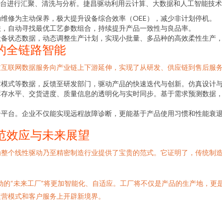
台进行汇聚、清洗与分析。捷昌驱动利用云计算、大数据和人工智能技术
维修为主动保养，极大提升设备综合效率（OEE），减少非计划停机。
联，自动寻找最优工艺参数组合，持续提升产品一致性与良品率。
设备状态数据，动态调整生产计划，实现小批量、多品种的高效柔性生产
的全链路智能
过互联网数据服务向产业链上下游延伸，实现了从研发、供应链到售后服
障模式等数据，反馈至研发部门，驱动产品的快速迭代与创新。仿真设计
库存水平、交货进度、质量信息的透明化与实时同步。基于需求预测数据
云平台。企业不仅能实现远程故障诊断，更能基于产品使用习惯和性能衰
范效应与未来展望
为整个线性驱动乃至精密制造行业提供了宝贵的范式。它证明了，传统制
动的“未来工厂”将更加智能化、自适应。工厂将不仅是产品的生产地，更是
运营模式和客户服务上开辟新境界。